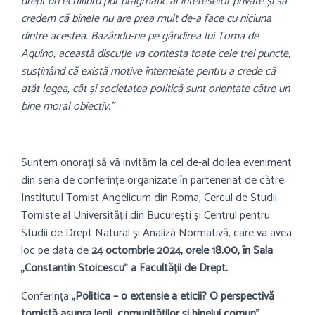
drept un echilibru pur pragmatic al intereselor private și să
credem că binele nu are prea mult de-a face cu niciuna
dintre acestea. Bazându-ne pe gândirea lui Toma de
Aquino, această discuție va contesta toate cele trei puncte,
susținând că există motive întemeiate pentru a crede că
atât legea, cât și societatea politică sunt orientate către un
bine moral obiectiv.”
Suntem onorați să vă invităm la cel de-al doilea eveniment
din seria de conferințe organizate în parteneriat de către
Institutul Tomist Angelicum din Roma, Cercul de Studii
Tomiste al Universității din București și Centrul pentru
Studii de Drept Natural și Analiză Normativă, care va avea
loc pe data de
24 octombrie 2024, orele 18.00, în Sala
„Constantin Stoicescu” a Facultății de Drept.
Conferința
„Politica – o extensie a eticii? O perspectivă
tomistă asupra legii, comunităților și binelui comun”