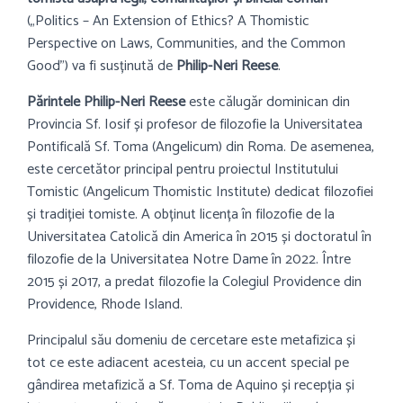
(„Politics – An Extension of Ethics? A Thomistic
Perspective on Laws, Communities, and the Common
Good”) va fi susținută de
Philip-Neri Reese
.
Părintele Philip-Neri Reese
este călugăr dominican din
Provincia Sf. Iosif și profesor de filozofie la Universitatea
Pontificală Sf. Toma (Angelicum) din Roma. De asemenea,
este cercetător principal pentru proiectul Institutului
Tomistic (Angelicum Thomistic Institute) dedicat filozofiei
și tradiției tomiste. A obținut licența în filozofie de la
Universitatea Catolică din America în 2015 și doctoratul în
filozofie de la Universitatea Notre Dame în 2022. Între
2015 și 2017, a predat filozofie la Colegiul Providence din
Providence, Rhode Island.
Principalul său domeniu de cercetare este metafizica și
tot ce este adiacent acesteia, cu un accent special pe
gândirea metafizică a Sf. Toma de Aquino și recepția și