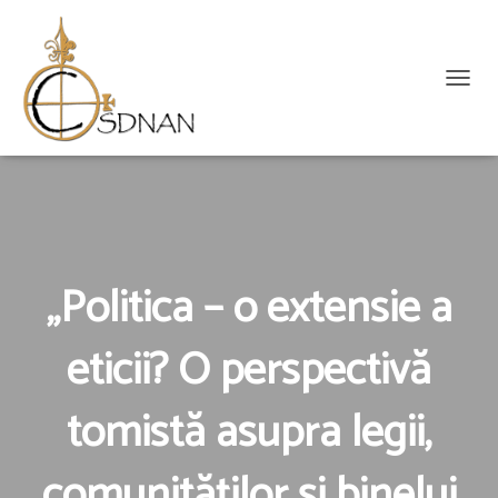
C
O
M
U
T
Ă
N
A
V
„Politica – o extensie a
I
G
eticii? O perspectivă
A
R
E
tomistă asupra legii,
A
comunităților și binelui