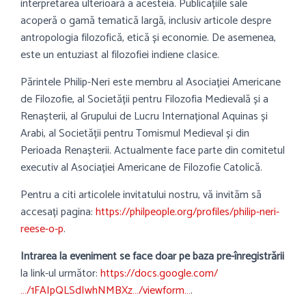
interpretarea ulterioară a acesteia. Publicațiile sale
acoperă o gamă tematică largă, inclusiv articole despre
antropologia filozofică, etică și economie. De asemenea,
este un entuziast al filozofiei indiene clasice.
Părintele Philip-Neri este membru al Asociației Americane
de Filozofie, al Societății pentru Filozofia Medievală și a
Renașterii, al Grupului de Lucru Internațional Aquinas și
Arabi, al Societății pentru Tomismul Medieval și din
Perioada Renașterii. Actualmente face parte din comitetul
executiv al Asociației Americane de Filozofie Catolică.
Pentru a citi articolele invitatului nostru, vă invităm să
accesați pagina:
https://philpeople.org/profiles/philip-neri-
reese-o-p
.
Intrarea la eveniment se face doar pe baza pre-înregistrării
la link-ul următor:
https://docs.google.com/
…/1FAIpQLSdIwhNMBXz…/viewform…
.