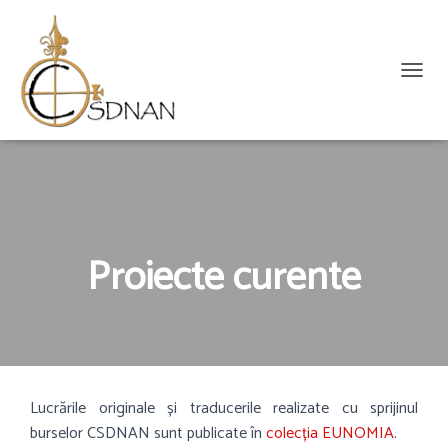
C
O
M
U
T
Ă
N
A
V
Proiecte curente
I
G
A
R
E
A
Lucrările originale și traducerile realizate cu sprijinul
burselor CSDNAN sunt publicate în
colecția EUNOMIA
.