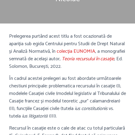
Prelegerea purtând acest titlu a fost ocazionată de
apariția sub egida Centrului pentru Studii de Drept Natural
și Analiză Normativă, în
colecția EUNOMIA
, a monografiei
semnată de același autor,
Teoria recursului în casație
, Ed.
Solomon, București, 2022.
În cadrul acestei prelegeri au fost abordate următoarele
chestiuni principale: problematica recursului în casație (I),
modelele Casației civile (modelul legislativ al Tribunalului de
Casație francez și modelul teoretic „pur” calamandreian)
(II), funcțiile Casației civile (tutela
ius constitutionis
vs.
tutela
ius litigatoris
) (III).
Recursul în casație este o cale de atac cu totul particulară