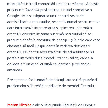
mentalității întregii comunități juridice românești. Aceasta
presupune,
inter alia
, privilegierea funcției normative a
Casației civile și asigurarea unui control sever de
admisibilitate a recursurilor, respectiv numai pentru motive
care interesează interpretarea și aplicarea uniformă a
dreptului obiectiv, instanța supremă netrebuind să se
pronunțe decât în chestiuni de principiu și în cele care este
chemată să facă jurisprudență în vederea dezvoltării
dreptului. Or, pentru aceasta filtrul de admisibilitate nu
poate fi introdus după modelul franco-italian, care s-a
dovedit a fi un eșec, ci după cel german și cel anglo-
american.
Prelegerea a fost urmată de discuții, autorul răspunzând
problemelor și întrebărilor ridicate de membrii Centrului.
Mar
ian Nicolae
a absolvit cursurile Facultăţii de Drept a