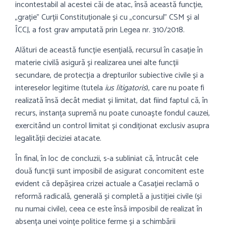
incontestabil al acestei căi de atac, însă această funcție,
„grație” Curții Constituționale și cu „concursul” CSM și al
ÎCCJ, a fost grav amputată prin Legea nr. 310/2018.
Alături de această funcție esențială, recursul în casație în
materie civilă asigură și realizarea unei alte funcții
secundare, de protecția a drepturilor subiective civile și a
intereselor legitime (tutela
ius litigatoris
), care nu poate fi
realizată însă decât mediat și limitat, dat fiind faptul că, în
recurs, instanța supremă nu poate cunoaște fondul cauzei,
exercitând un control limitat și condiționat exclusiv asupra
legalității deciziei atacate.
În final, în loc de concluzii, s-a subliniat că, întrucât cele
două funcții sunt imposibil de asigurat concomitent este
evident că depășirea crizei actuale a Casației reclamă o
reformă radicală, generală și completă a justiției civile (și
nu numai civile), ceea ce este însă imposibil de realizat în
absența unei voințe politice ferme și a schimbării