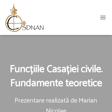
C
O
M
U
T
Ă
N
A
V
Funcțiile Casației civile.
I
G
Fundamente teoretice
A
R
E
A
Prezentare realizată de
Marian
Nicolae