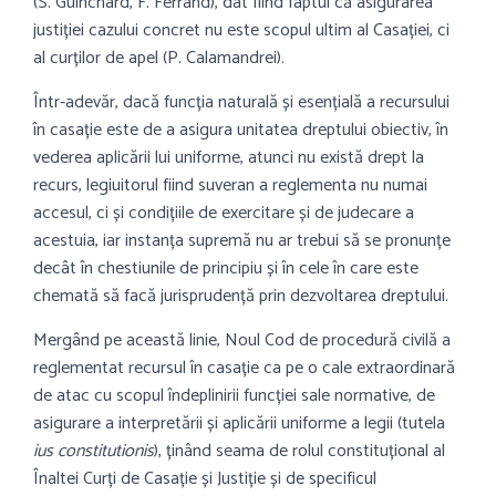
(S. Guinchard, F. Ferrand), dat fiind faptul că asigurarea
justiției cazului concret nu este scopul ultim al Casației, ci
al curților de apel (P. Calamandrei).
Într-adevăr, dacă funcția naturală și esențială a recursului
în casație este de a asigura unitatea dreptului obiectiv, în
vederea aplicării lui uniforme, atunci nu există drept la
recurs, legiuitorul fiind suveran a reglementa nu numai
accesul, ci și condițiile de exercitare și de judecare a
acestuia, iar instanța supremă nu ar trebui să se pronunțe
decât în chestiunile de principiu și în cele în care este
chemată să facă jurisprudență prin dezvoltarea dreptului.
Mergând pe această linie, Noul Cod de procedură civilă a
reglementat recursul în casație ca pe o cale extraordinară
de atac cu scopul îndeplinirii funcției sale normative, de
asigurare a interpretării și aplicării uniforme a legii (tutela
ius constitutionis
), ținând seama de rolul constituțional al
Înaltei Curți de Casație și Justiție și de specificul