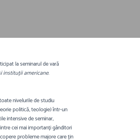
ticipat la seminarul de vară
 instituții americane
.
oate nivelurile de studiu
teorie politică, teologie) într-un
zile intensive de seminar,
dintre cei mai importanți gânditori
să acopere probleme majore care țin