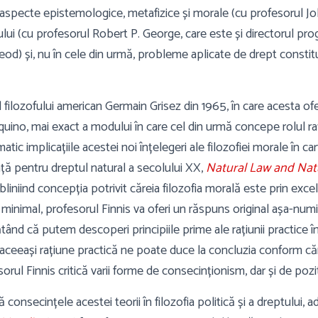
 aspecte epistemologice, metafizice și morale (cu profesorul Jo
ptului (cu profesorul Robert P. George, care este și directorul pr
d) și, nu în cele din urmă, probleme aplicate de drept constit
 filozofului american Germain Grisez din 1965, în care acesta ofe
quino, mai exact a modului în care cel din urmă concepe rolul raț
tic implicațiile acestei noi înțelegeri ale filozofiei morale în c
nță pentru dreptul natural a secolului XX,
Natural Law and Natu
ubliniind concepția potrivit căreia filozofia morală este prin exce
minimal, profesorul Finnis va oferi un răspuns original așa-numit
tând că putem descoperi principiile prime ale rațiunii practice î
eeași rațiune practică ne poate duce la concluzia conform căr
rul Finnis critică varii forme de consecinționism, dar și de pozit
consecințele acestei teorii în filozofia politică și a dreptului, 