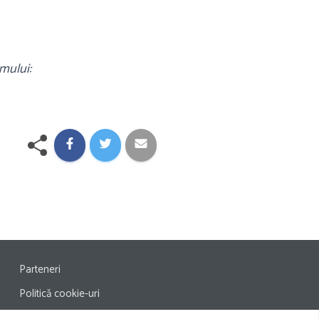
amului:
Parteneri
Politică cookie-uri
Termeni și condiții