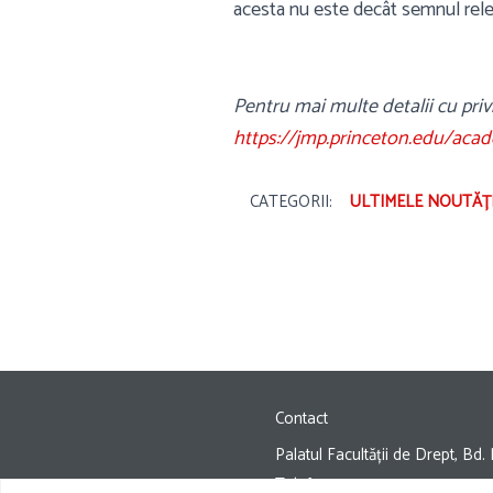
acesta nu este decât semnul relev
Pentru mai multe detalii cu priv
https://jmp.princeton.edu/aca
CATEGORII:
ULTIMELE NOUTĂȚ
Contact
Palatul Facultății de Drept, Bd
Telefon:
+4 021 310 49 20