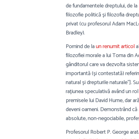
de fundamentele dreptului, de la
filozofie politică și filozofia dre
privat (cu profesorul Adam MacLeo
Bradley).
Pornind de la
un renumit articol
al
filozofiei morale a lui Toma din A
gânditorul care va dezvolta sistema
importantă (și contestată) referi
natural și drepturile naturale”]. S
rațiunea speculativă având un rol 
premisele lui David Hume, dar ară
deveni oameni. Demonstrând că ac
absolute, non-negociabile, profeso
Profesorul Robert P. George arată 