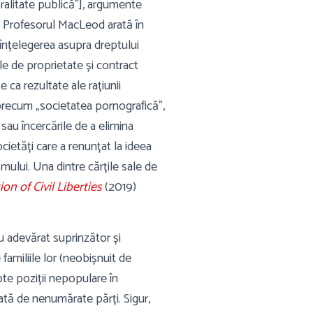
moralitate publică”], argumente
st. Profesorul MacLeod arată în
 înțelegerea asupra dreptului
e de proprietate și contract
ca rezultate ale rațiunii
precum „societatea pornografică”,
 sau încercările de a elimina
cietăți care a renunțat la ideea
smului. Una dintre cărțile sale de
on of Civil Liberties
(2019)
u adevărat suprinzător și
amiliile lor (neobișnuit de
pte poziții nepopulare în
ată de nenumărate părți. Sigur,