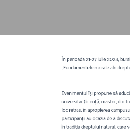
În perioada 21-27 iulie 2024, bu
„Fundamentele morale ale dreptu
Evenimentul își propune să aducă 
universitar (licență, master, doctor
loc retras, în apropierea campusulu
participanții au ocazia de a discut
în tradiția dreptului natural, car