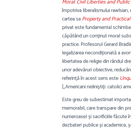
Moral
:
Civil Liberties and Publi
împotriva liberalismului rawlsian,
cartea sa
Property and Practica
privat este fundamental schimbat
căpătând un conținut moral substa
practice. Profesorul Gerard Brad
legalizarea necondiționată a avortu
libertatea de religie din rândul d
unor adevăruri obiective, reducând
referință în acest sens este
Unqui
[
„Americani neliniștiți: catolici am
Este greu de subestimat importanț
memorabil, care transpare din pre
numeroase) și sacrificiile făcute 
dezbateri publice și academice, ș