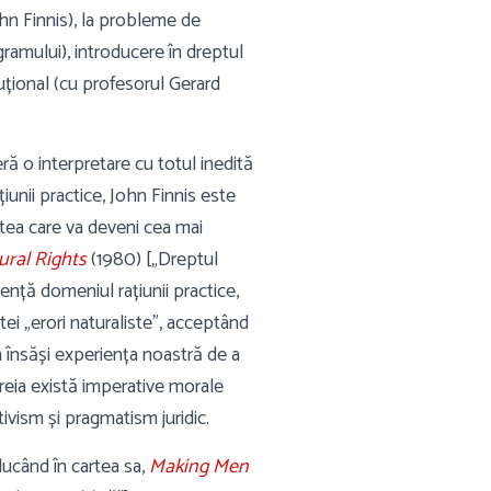
hn Finnis), la probleme de
ogramului), introducere în dreptul
uțional (cu profesorul Gerard
ră o interpretare cu totul inedită
iunii practice, John Finnis este
artea care va deveni cea mai
ral Rights
(1980) [„Dreptul
lență domeniul rațiunii practice,
ei „erori naturaliste”, acceptând
n însăși experiența noastră de a
eia există imperative morale
ivism și pragmatism juridic.
aducând în cartea sa,
Making Men