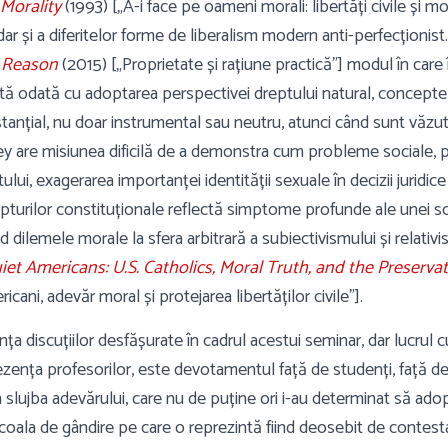
c Morality
(1993) [„A-i face pe oameni morali: libertăți civile și 
 dar și a diferitelor forme de liberalism modern anti-perfecționi
l Reason
(2015) [„Proprietate și rațiune practică”] modul în care
ă odată cu adoptarea perspectivei dreptului natural, conceptel
nțial, nu doar instrumental sau neutru, atunci când sunt văzute 
ley are misiunea dificilă de a demonstra cum probleme sociale, 
lui, exagerarea importanței identității sexuale în decizii juridice
repturilor constituționale reflectă simptome profunde ale unei so
 dilemele morale la sfera arbitrară a subiectivismului și relativi
et Americans: U.S. Catholics, Moral Truth, and the Preservati
ericani, adevăr moral și protejarea libertăților civile”
].
a discuțiilor desfășurate în cadrul acestui seminar, dar lucrul c
zența profesorilor, este devotamentul față de studenți, față de f
în slujba adevărului, care nu de puține ori i-au determinat să ado
coala de gândire pe care o reprezintă fiind deosebit de contest