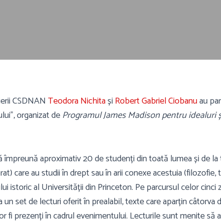
rsierii CSDNAN
Teodora Nichita
și
Robert Gabriel Ciobanu
au par
lui”, organizat de
Programul James Madison pentru idealuri și
împreună aproximativ 20 de studenți din toată lumea și de la t
at) care au studii în drept sau în arii conexe acestuia (filozofie, 
i istoric al Universității din Princeton. Pe parcursul celor cinci 
a un set de lecturi oferit în prealabil, texte care aparțin câtorva 
e vor fi prezenți în cadrul evenimentului. Lecturile sunt menite 