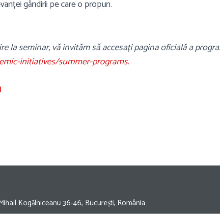
anței gândirii pe care o propun.
ire la seminar, vă invităm să accesați pagina oficială a progr
demic-initiatives/summer-programs.
I
. Mihail Kogălniceanu 36-46, București, România